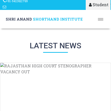
+91-9413611769
Student
shrianandshorthand@gmail.com
SHRI ANAND
SHORTHAND INSTITUTE
LATEST NEWS