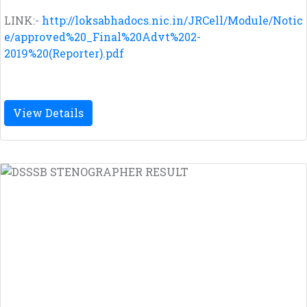
LINK:-
http://loksabhadocs.nic.in/JRCell/Module/Notic
e/approved%20_Final%20Advt%202-
2019%20(Reporter).pdf
View Details