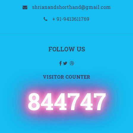
shrianandshorthand@gmail.com
+ 91-9413611769
FOLLOW US
VISITOR COUNTER
844747