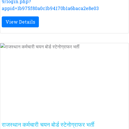
9/login.php?
appid=1b975f80a0c1b94170b1a6baca2e8e03
View Details
राजस्थान कर्मचारी चयन बोर्ड स्टेनोग्राफर भर्ती