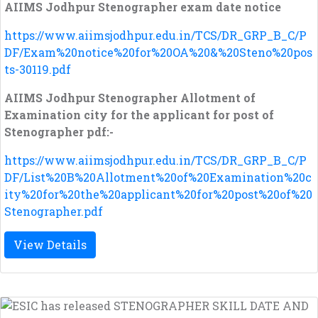
AIIMS Jodhpur Stenographer exam date notice
https://www.aiimsjodhpur.edu.in/TCS/DR_GRP_B_C/P
DF/Exam%20notice%20for%20OA%20&%20Steno%20pos
ts-30119.pdf
AIIMS Jodhpur Stenographer Allotment of
Examination city for the applicant for post of
Stenographer pdf:-
https://www.aiimsjodhpur.edu.in/TCS/DR_GRP_B_C/P
DF/List%20B%20Allotment%20of%20Examination%20c
ity%20for%20the%20applicant%20for%20post%20of%20
Stenographer.pdf
View Details